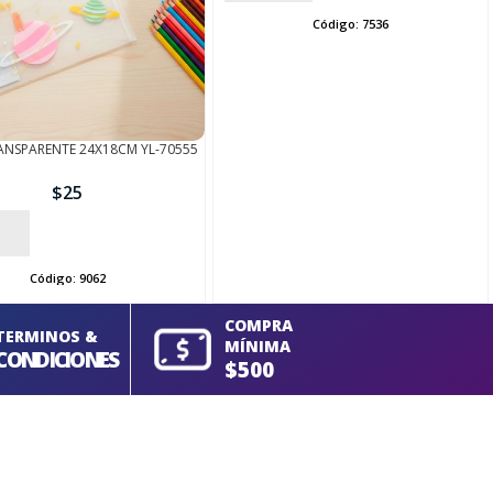
Código:
7536
ANSPARENTE 24X18CM YL-70555
$
25
Código:
9062
COMPRA
TERMINOS &
MÍNIMA
CONDICIONES
$500