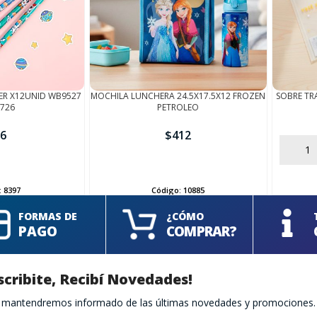
TER X12UNID WB9527
MOCHILA LUNCHERA 24.5X17.5X12 FROZEN
SOBRE TR
0726
PETROLEO
6
$
412
AÑADIR
AÑADIR
:
8397
Código:
10885
FORMAS DE
¿CÓMO
PAGO
COMPRAR?
scribite, Recibí Novedades!
te mantendremos informado de las últimas novedades y promociones.