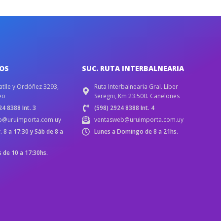
IOS
SUC. RUTA INTERBALNEARIA
atlle y Ordóñez 3293,
Ruta Interbalnearia Gral. Líber
eo
Seregni, Km 23.500. Canelones
4 8388 Int. 3
(598) 2924 8388 Int. 4
b@uruimporta.com.uy
ventasweb@uruimporta.com.uy
r. 8 a 17:30 y Sáb de 8 a
Lunes a Domingo de 8 a 21hs.
de 10 a 17:30hs.