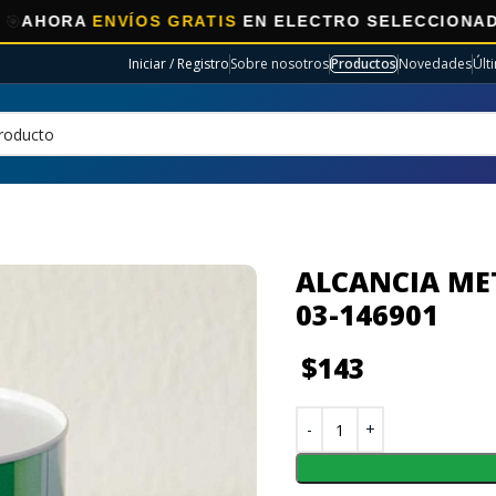
VÍOS GRATIS
EN ELECTRO SELECCIONADOS!
Iniciar / Registro
Sobre nosotros
Productos
Novedades
Últ
ALCANCIA MET
03-146901
$
143