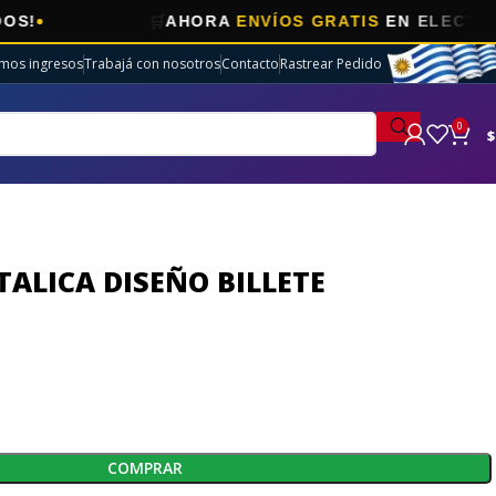
🛒
AHORA
ENVÍOS GRATIS
EN ELECTRO SELECCIO
imos ingresos
Trabajá con nosotros
Contacto
Rastrear Pedido
0
$
ALICA DISEÑO BILLETE
COMPRAR