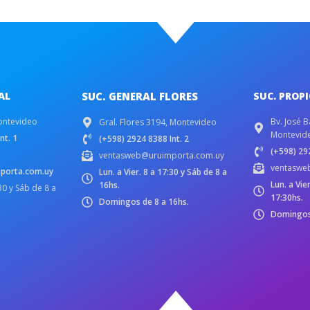
AL
SUC. GENERAL FLORES
SUC. PROP
ontevideo
Bv. José B
Gral. Flores 3194, Montevideo
Montevid
nt. 1
(+598) 2924 8388 Int. 2
(+598) 292
ventasweb@uruimporta.com.uy
ventaswe
porta.com.uy
Lun. a Vier. 8 a 17:30 y Sáb de 8 a
Lun. a Vie
16hs.
:30 y Sáb de 8 a
17:30hs.
Domingos de 8 a 16hs.
Domingos 