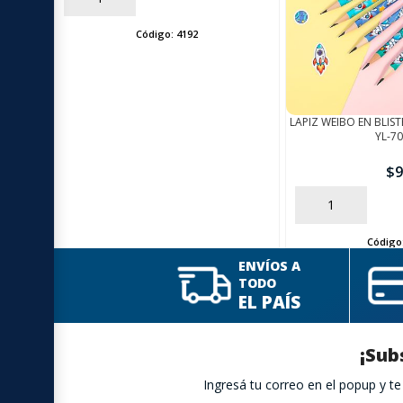
Código:
4192
LAPIZ WEIBO EN BLIS
YL-7
$
9
AÑADIR
Código
ENVÍOS A
TODO
EL PAÍS
¡Sub
Ingresá tu correo en el popup y 