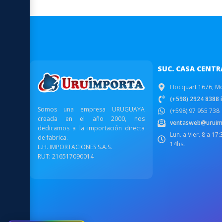
SUC. CASA CENTR
Hocquart 1676, M
(+598) 2924 8388 i
Somos una empresa URUGUAYA
(+598) 97 955 738
creada en el año 2000, nos
ventasweb@uruim
dedicamos a la importación directa
Lun. a Vier. 8 a 17
de fabrica.
14hs.
L.H. IMPORTACIONES S.A.S.
RUT: 216517090014