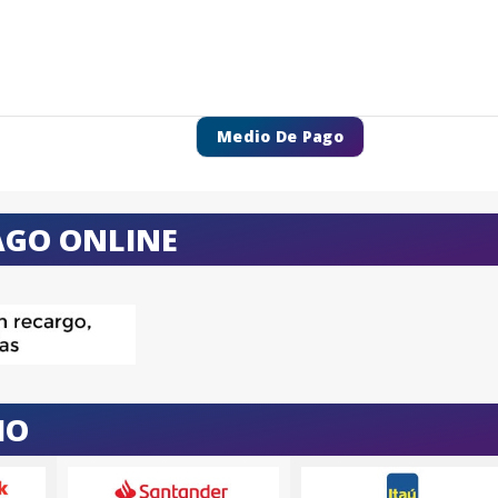
Medio De Pago
AGO ONLINE
IO