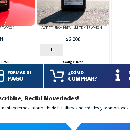
 80W/90 1L
ACEITE URSA PREMIUM TDX 15W/40 4 L
41
$
2.006
AÑADIR
:
8754
Código:
8747
FORMAS DE
¿CÓMO
PAGO
COMPRAR?
scribite, Recibí Novedades!
te mantendremos informado de las últimas novedades y promociones.