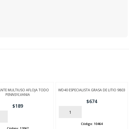
ANTE MULTIUSO AFLOJA TODO
WD40 ESPECIALISTA GRASA DE LITIO 9803
PENNSYLVANIA
$
674
$
189
AÑADIR
Código:
10464
Código:
12067