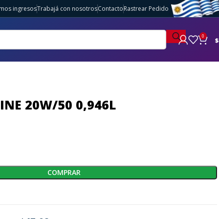
imos ingresos
Trabajá con nosotros
Contacto
Rastrear Pedido
0
$
INE 20W/50 0,946L
COMPRAR