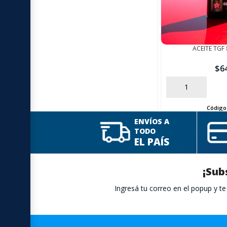
ACEITE TGF
$
6
AÑADIR
Código
ENVÍOS A
TODO
EL PAÍS
¡Sub
Ingresá tu correo en el popup y 