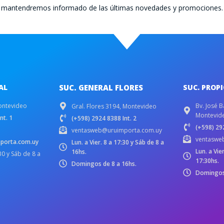
te mantendremos informado de las últimas novedades y promociones.
AL
SUC. GENERAL FLORES
SUC. PROP
ontevideo
Bv. José B
Gral. Flores 3194, Montevideo
Montevid
nt. 1
(+598) 2924 8388 Int. 2
(+598) 292
ventasweb@uruimporta.com.uy
ventaswe
porta.com.uy
Lun. a Vier. 8 a 17:30 y Sáb de 8 a
Lun. a Vie
16hs.
:30 y Sáb de 8 a
17:30hs.
Domingos de 8 a 16hs.
Domingos 