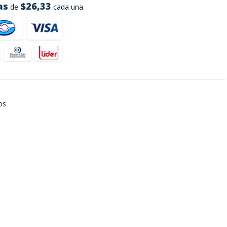
as
$26,33
de
cada una.
os