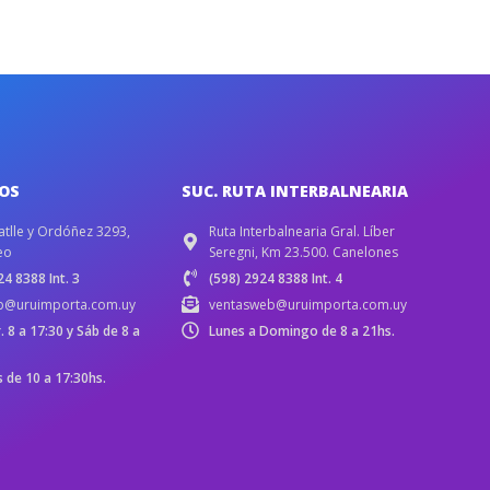
IOS
SUC. RUTA INTERBALNEARIA
atlle y Ordóñez 3293,
Ruta Interbalnearia Gral. Líber
eo
Seregni, Km 23.500. Canelones
4 8388 Int. 3
(598) 2924 8388 Int. 4
b@uruimporta.com.uy
ventasweb@uruimporta.com.uy
r. 8 a 17:30 y Sáb de 8 a
Lunes a Domingo de 8 a 21hs.
de 10 a 17:30hs.