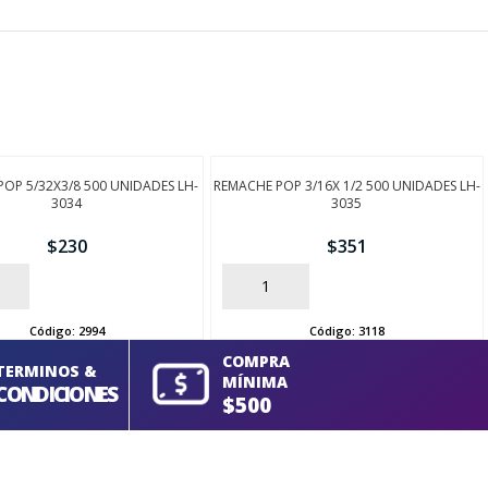
OP 5/32X3/8 500 UNIDADES LH-
REMACHE POP 3/16X 1/2 500 UNIDADES LH-
3034
3035
$
230
$
351
AÑADIR
Código:
2994
Código:
3118
COMPRA
TERMINOS &
MÍNIMA
CONDICIONES
$500