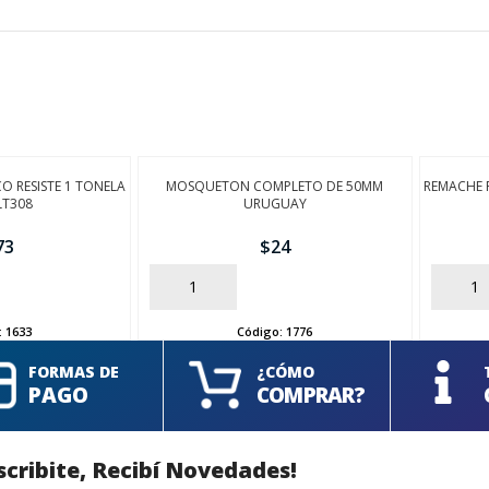
CO RESISTE 1 TONELA
MOSQUETON COMPLETO DE 50MM
REMACHE P
LT308
URUGUAY
73
$
24
AÑADIR
AÑADIR
:
1633
Código:
1776
FORMAS DE
¿CÓMO
PAGO
COMPRAR?
scribite, Recibí Novedades!