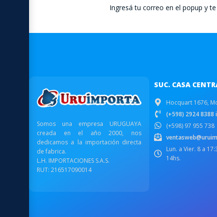
Ingresá tu correo en el popup y 
SUC. CASA CENTR
Hocquart 1676, M
(+598) 2924 8388 i
Somos una empresa URUGUAYA
(+598) 97 955 738
creada en el año 2000, nos
ventasweb@uruim
dedicamos a la importación directa
Lun. a Vier. 8 a 17
de fabrica.
14hs.
L.H. IMPORTACIONES S.A.S.
RUT: 216517090014