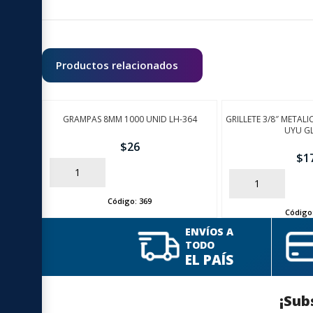
Productos relacionados
GRAMPAS 8MM 1000 UNID LH-364
GRILLETE 3/8″ METALI
UYU G
$
26
$
1
AÑADIR
AÑADIR
Código:
369
Código
ENVÍOS A
TODO
EL PAÍS
¡Sub