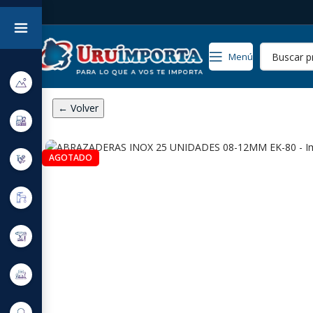
Menú
← Volver
AGOTADO