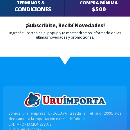
TERMINOS &
COMPRA MÍNIMA
CONDICIONES
$500
¡Subscribite, Recibí Novedades!
Ingresá tu correo en el popup y te mantendremos informado de las
últimas novedades y promociones.
Somos una empresa URUGUAYA creada en el año 2000, nos
dedicamos a la importación directa de fabrica.
L.H. IMPORTACIONES S.A.S.
RUT: 216517090014