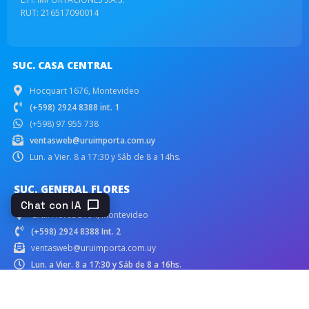
RUT: 216517090014
SUC. CASA CENTRAL
Hocquart 1676, Montevideo
(+598) 2924 8388 int. 1
(+598) 97 955 738
ventasweb@uruimporta.com.uy
Lun. a Vier. 8 a 17:30 y Sáb de 8 a 14hs.
SUC. GENERAL FLORES
chat_bubble
Chat con IA
Gral. Flores 3194, Montevideo
(+598) 2924 8388 Int. 2
ventasweb@uruimporta.com.uy
Lun. a Vier. 8 a 17:30 y Sáb de 8 a 16hs.
Domingos de 8 a 16hs.
SUC. PROPIOS