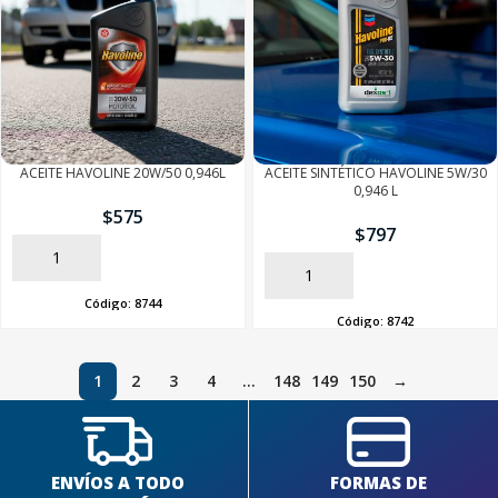
ACEITE HAVOLINE 20W/50 0,946L
ACEITE SINTÉTICO HAVOLINE 5W/30
0,946 L
$
575
$
797
AÑADIR
AÑADIR
Código:
8744
Código:
8742
1
2
3
4
…
148
149
150
→
ENVÍOS A TODO
FORMAS DE