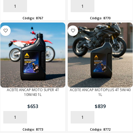
AÑADIR
AÑADIR
Código:
8767
Código:
8770
ACEITE ANCAP MOTO SUPER 4T
ACEITE ANCAP MOTOPLUS 4T 5W/40
10W/40 1L
1L
$
653
$
839
AÑADIR
AÑADIR
Código:
8773
Código:
8772