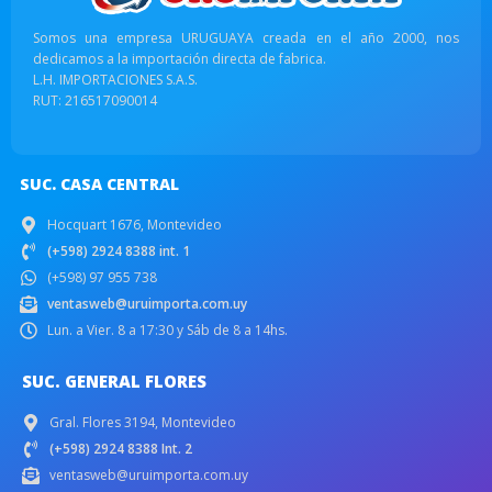
Somos una empresa URUGUAYA creada en el año 2000, nos
dedicamos a la importación directa de fabrica.
L.H. IMPORTACIONES S.A.S.
RUT: 216517090014
SUC. CASA CENTRAL
Hocquart 1676, Montevideo
(+598) 2924 8388 int. 1
(+598) 97 955 738
ventasweb@uruimporta.com.uy
Lun. a Vier. 8 a 17:30 y Sáb de 8 a 14hs.
SUC. GENERAL FLORES
Gral. Flores 3194, Montevideo
(+598) 2924 8388 Int. 2
ventasweb@uruimporta.com.uy