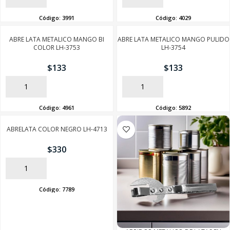
Código:
3991
Código:
4029
ABRE LATA METALICO MANGO BI
ABRE LATA METALICO MANGO PULIDO
COLOR LH-3753
LH-3754
$
133
$
133
AÑADIR
AÑADIR
Código:
4961
Código:
5892
ABRELATA COLOR NEGRO LH-4713
$
330
AÑADIR
Código:
7789