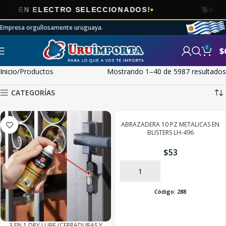
🎯
O SELECCIONADOS!
AHORA
ENVÍOS GR
Empresa orgullosamente uruguaya.
0
$
Inicio
Productos
Mostrando 1–40 de 5987 resultados
CATEGORÍAS
ABRAZADERA 10 PZ METALICAS EN
BLISTERS LH-496
$
53
AÑADIR
Código:
288
3 EN 1 DRY LUBE (CERRADURAS Y