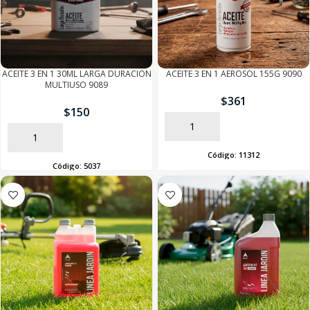
ACEITE 3 EN 1 30ML LARGA DURACION
ACEITE 3 EN 1 AEROSOL 155G 9090
MULTIUSO 9089
SEGUÍ COMPRANDO
$
361
$
150
AÑADIR
FINALIZÁ TU COMPRA
AÑADIR
Código:
11312
Código:
5037