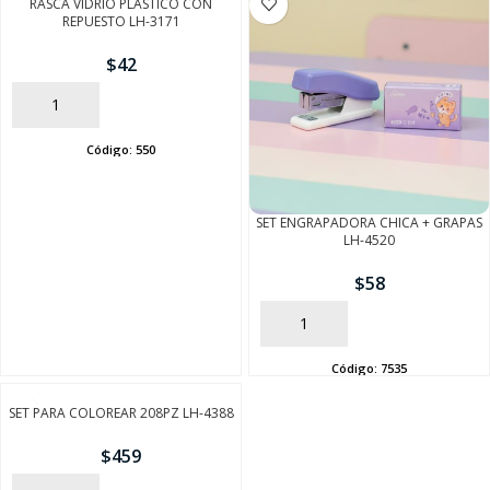
RASCA VIDRIO PLASTICO CON
REPUESTO LH-3171
$
42
AÑADIR
Código:
550
SET ENGRAPADORA CHICA + GRAPAS
LH-4520
$
58
AÑADIR
Código:
7535
SET PARA COLOREAR 208PZ LH-4388
$
459