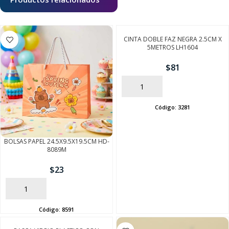
SEGUÍ COMPRANDO
FINALIZÁ TU COMPRA
CINTA DOBLE FAZ NEGRA 2.5CM X
5METROS LH1604
$
81
AÑADIR
Código:
3281
BOLSAS PAPEL 24.5X9.5X19.5CM HD-
8089M
$
23
AÑADIR
Código:
8591