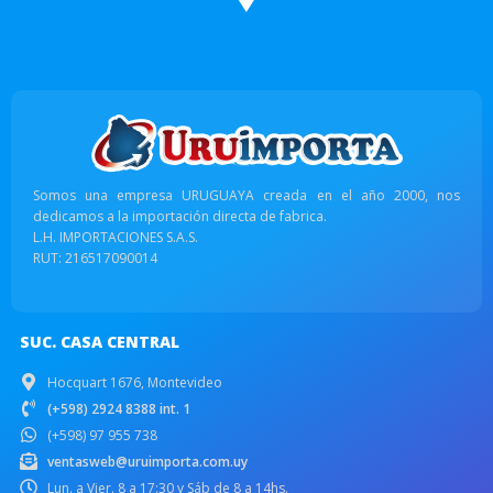
Somos una empresa URUGUAYA creada en el año 2000, nos
dedicamos a la importación directa de fabrica.
L.H. IMPORTACIONES S.A.S.
RUT: 216517090014
SUC. CASA CENTRAL
Hocquart 1676, Montevideo
(+598) 2924 8388 int. 1
(+598) 97 955 738
ventasweb@uruimporta.com.uy
Lun. a Vier. 8 a 17:30 y Sáb de 8 a 14hs.